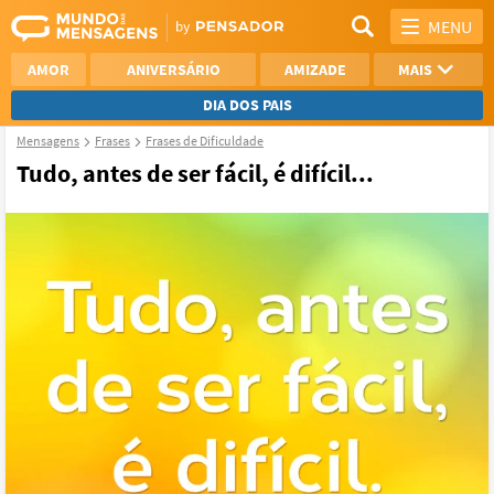
MENU
AMOR
ANIVERSÁRIO
AMIZADE
MAIS
DIA DOS PAIS
Mensagens
Frases
Frases de Dificuldade
REFLEXÃO
AGRADECIMENTO
Tudo, antes de ser fácil, é difícil...
SAUDADE
OTIMISMO
NAMORO
VER TODAS