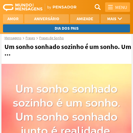
MENU
AMOR
ANIVERSÁRIO
AMIZADE
MAIS
DIA DOS PAIS
Mensagens
Frases
Frases de Sonho
REFLEXÃO
AGRADECIMENTO
Um sonho sonhado sozinho é um sonho. Um
...
SAUDADE
OTIMISMO
NAMORO
VER TODAS