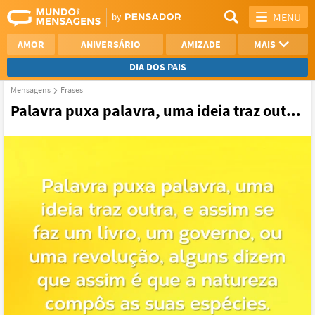
MENU
AMOR
ANIVERSÁRIO
AMIZADE
MAIS
DIA DOS PAIS
Mensagens
Frases
REFLEXÃO
AGRADECIMENTO
Palavra puxa palavra, uma ideia traz out...
SAUDADE
OTIMISMO
NAMORO
VER TODAS