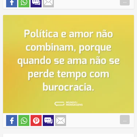
...
...