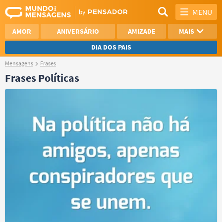
MENU
AMOR
ANIVERSÁRIO
AMIZADE
MAIS
DIA DOS PAIS
Mensagens
Frases
REFLEXÃO
AGRADECIMENTO
Frases Políticas
SAUDADE
OTIMISMO
NAMORO
VER TODAS