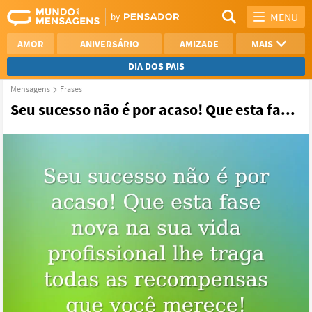
MENU
AMOR
ANIVERSÁRIO
AMIZADE
MAIS
DIA DOS PAIS
Mensagens
Frases
REFLEXÃO
AGRADECIMENTO
Seu sucesso não é por acaso! Que esta fa...
SAUDADE
OTIMISMO
NAMORO
VER TODAS