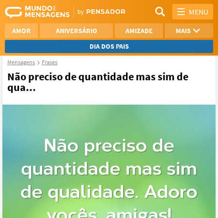
MENU
AMOR
ANIVERSÁRIO
AMIZADE
MAIS
DIA DOS PAIS
Mensagens
Frases
REFLEXÃO
AGRADECIMENTO
Não preciso de quantidade mas sim de
qua...
SAUDADE
OTIMISMO
NAMORO
VER TODAS