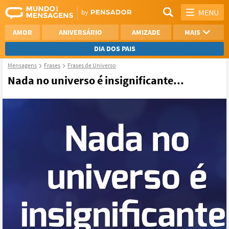
MENU
AMOR
ANIVERSÁRIO
AMIZADE
MAIS
DIA DOS PAIS
Mensagens
Frases
Frases de Universo
REFLEXÃO
AGRADECIMENTO
Nada no universo é insignificante...
SAUDADE
OTIMISMO
NAMORO
VER TODAS