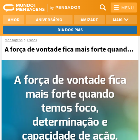
MENU
AMOR
ANIVERSÁRIO
AMIZADE
MAIS
DIA DOS PAIS
Mensagens
Frases
REFLEXÃO
AGRADECIMENTO
A força de vontade fica mais forte quand...
SAUDADE
OTIMISMO
NAMORO
VER TODAS