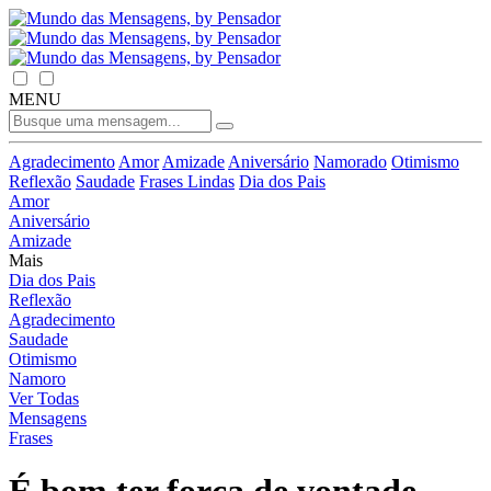
MENU
Agradecimento
Amor
Amizade
Aniversário
Namorado
Otimismo
Reflexão
Saudade
Frases Lindas
Dia dos Pais
Amor
Aniversário
Amizade
Mais
Dia dos Pais
Reflexão
Agradecimento
Saudade
Otimismo
Namoro
Ver Todas
Mensagens
Frases