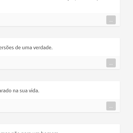
...
ersões de uma verdade.
...
rado na sua vida.
...