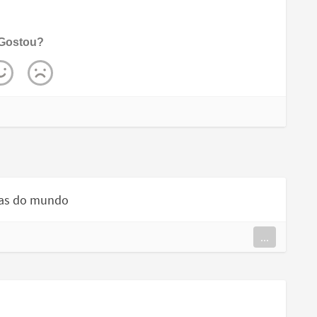
Gostou?
aras do mundo
...