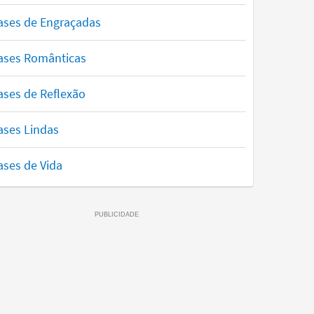
ases de Engraçadas
ases Românticas
ases de Reflexão
ases Lindas
ases de Vida