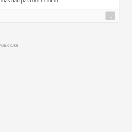
io, mas não para um homem.
...