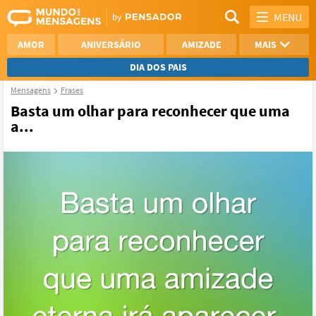
MENU
AMOR
ANIVERSÁRIO
AMIZADE
MAIS
DIA DOS PAIS
Mensagens
Frases
REFLEXÃO
AGRADECIMENTO
Basta um olhar para reconhecer que uma
a...
SAUDADE
OTIMISMO
NAMORO
VER TODAS