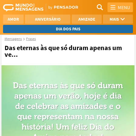
MENU
AMOR
ANIVERSÁRIO
AMIZADE
MAIS
DIA DOS PAIS
Mensagens
Frases
REFLEXÃO
AGRADECIMENTO
Das eternas às que só duram apenas um
ve...
SAUDADE
OTIMISMO
NAMORO
VER TODAS