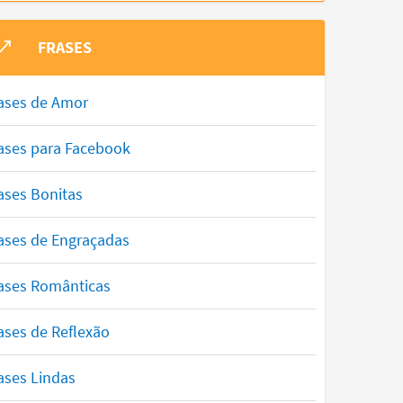
FRASES
ases de Amor
ases para Facebook
ases Bonitas
ases de Engraçadas
ases Românticas
ases de Reflexão
ases Lindas