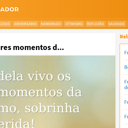
IZADE
ANIVERSÁRIO
NAMORADO
OTIMISMO
REFLEXÃO
SAUDADE
Rel
ores momentos d...
F
B
F
d
F
F