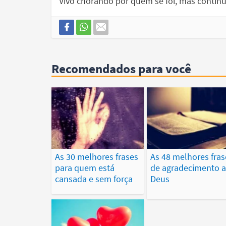
Vivo chorando por quem se foi, mas continu
Recomendados para você
As 30 melhores frases
As 48 melhores fras
para quem está
de agradecimento 
cansada e sem força
Deus