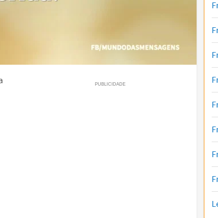
F
F
F
F
a
F
F
F
F
L