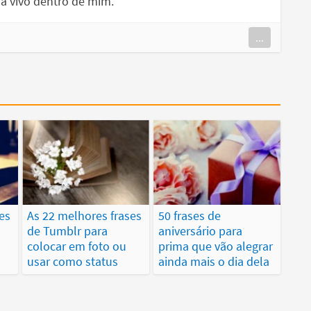
a vivo dentro de mim.
...
es
As 22 melhores frases
50 frases de
a
de Tumblr para
aniversário para
colocar em foto ou
prima que vão alegrar
usar como status
ainda mais o dia dela