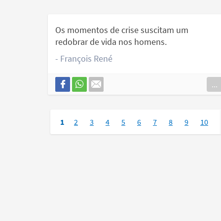
Os momentos de crise suscitam um
redobrar de vida nos homens.
- François René
...
1
2
3
4
5
6
7
8
9
10