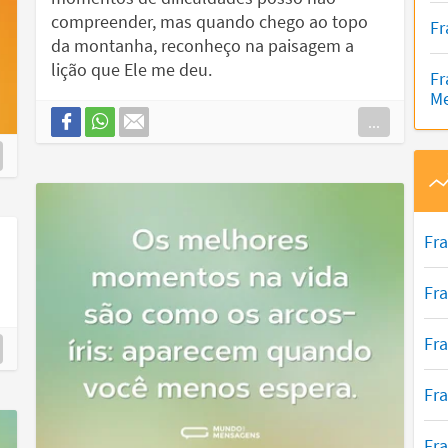
compreender, mas quando chego ao topo
Fr
da montanha, reconheço na paisagem a
lição que Ele me deu.
Fr
Me
...
Fr
Fr
Fra
Fr
Fr