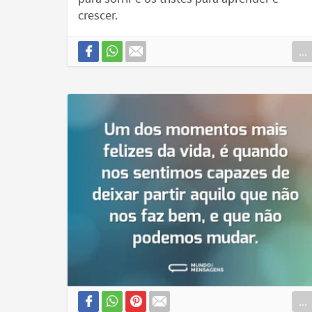
crescer.
...
...