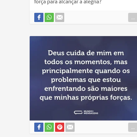
força para alcançar a alegria?
...
...