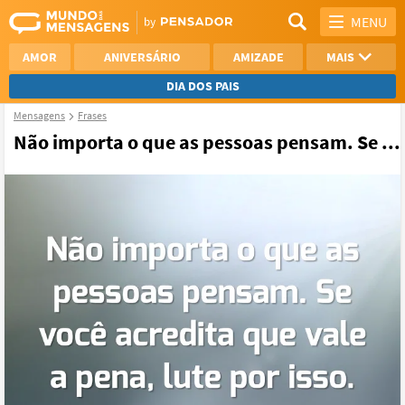
MENU
AMOR
ANIVERSÁRIO
AMIZADE
MAIS
DIA DOS PAIS
Mensagens
Frases
REFLEXÃO
AGRADECIMENTO
Não importa o que as pessoas pensam. Se ...
SAUDADE
OTIMISMO
NAMORO
VER TODAS