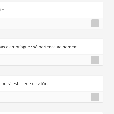
te.
...
 mas a embriaguez só pertence ao homem.
...
rará esta sede de vitória.
...