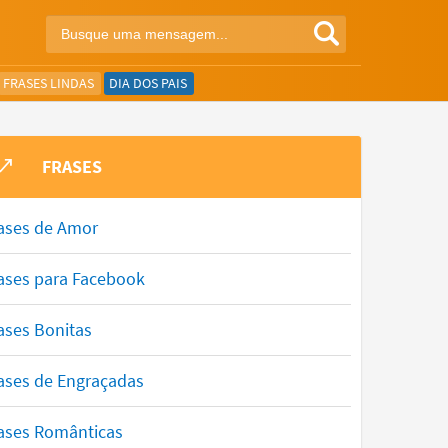
FRASES LINDAS
DIA DOS PAIS
FRASES
ases de Amor
ases para Facebook
ases Bonitas
ases de Engraçadas
ases Românticas