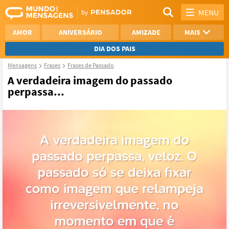
MENU
AMOR
ANIVERSÁRIO
AMIZADE
MAIS
DIA DOS PAIS
Mensagens
Frases
Frases de Passado
REFLEXÃO
AGRADECIMENTO
A verdadeira imagem do passado
perpassa...
SAUDADE
OTIMISMO
NAMORO
VER TODAS