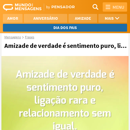
MENU
AMOR
ANIVERSÁRIO
AMIZADE
MAIS
DIA DOS PAIS
Mensagens
Frases
REFLEXÃO
AGRADECIMENTO
Amizade de verdade é sentimento puro, li...
SAUDADE
OTIMISMO
NAMORO
VER TODAS