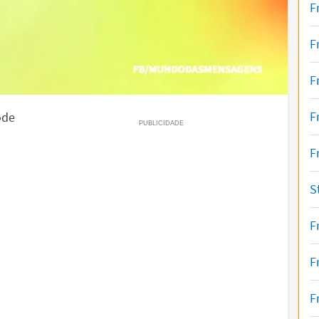
F
F
F
F
ode
F
S
F
F
F