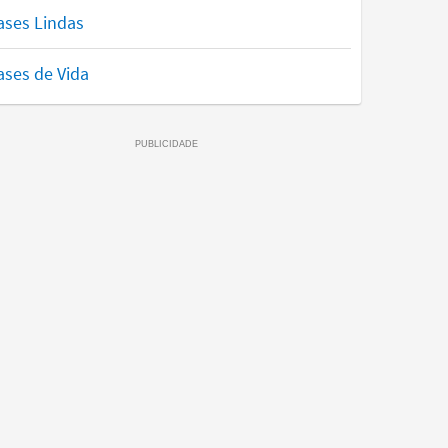
ases Lindas
ases de Vida