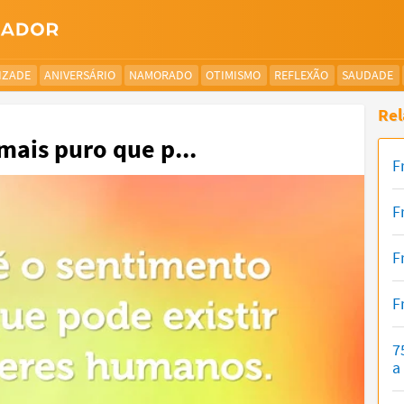
IZADE
ANIVERSÁRIO
NAMORADO
OTIMISMO
REFLEXÃO
SAUDADE
Rel
mais puro que p...
F
F
F
F
7
a