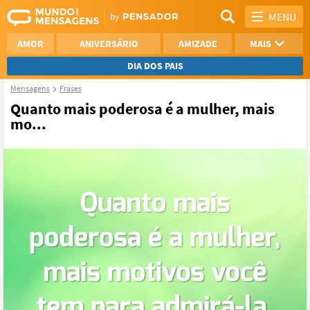
MENU
AMOR
ANIVERSÁRIO
AMIZADE
MAIS
DIA DOS PAIS
Mensagens
Frases
REFLEXÃO
AGRADECIMENTO
Quanto mais poderosa é a mulher, mais
mo...
SAUDADE
OTIMISMO
NAMORO
VER TODAS