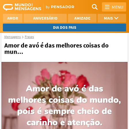
MENU
AMOR
ANIVERSÁRIO
AMIZADE
MAIS
DIA DOS PAIS
Mensagens
Frases
REFLEXÃO
AGRADECIMENTO
Amor de avó é das melhores coisas do
mun...
SAUDADE
OTIMISMO
NAMORO
VER TODAS