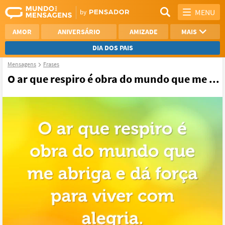
MENU
AMOR
ANIVERSÁRIO
AMIZADE
MAIS
DIA DOS PAIS
Mensagens
Frases
REFLEXÃO
AGRADECIMENTO
O ar que respiro é obra do mundo que me ...
SAUDADE
OTIMISMO
NAMORO
VER TODAS