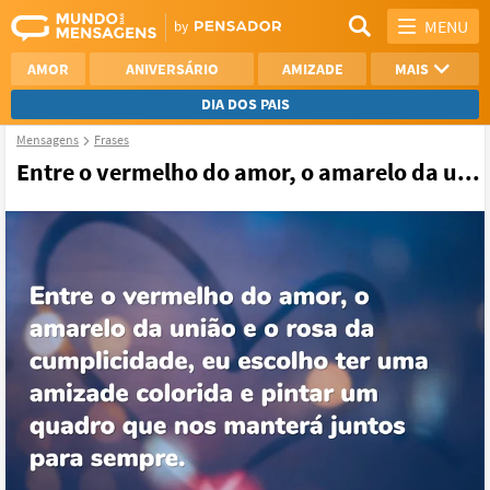
MENU
AMOR
ANIVERSÁRIO
AMIZADE
MAIS
DIA DOS PAIS
Mensagens
Frases
REFLEXÃO
AGRADECIMENTO
Entre o vermelho do amor, o amarelo da u...
SAUDADE
OTIMISMO
NAMORO
VER TODAS