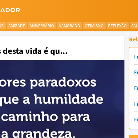
OR
AMIZADE
ANIVERSÁRIO
NAMORADO
OTIMISMO
REFLEXÃO
SA
Rel
desta vida é qu...
F
F
F
F
F