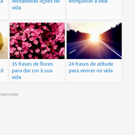
ua
verdadeiras lições de
enriquecer a vida
vida
35 frases de flores
24 frases de atitude
cê
para dar cor à sua
para vencer na vida
vida