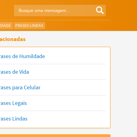
UDADE
FRASES LINDAS
acionadas
rases de Humildade
rases de Vida
rases para Celular
rases Legais
rases Lindas