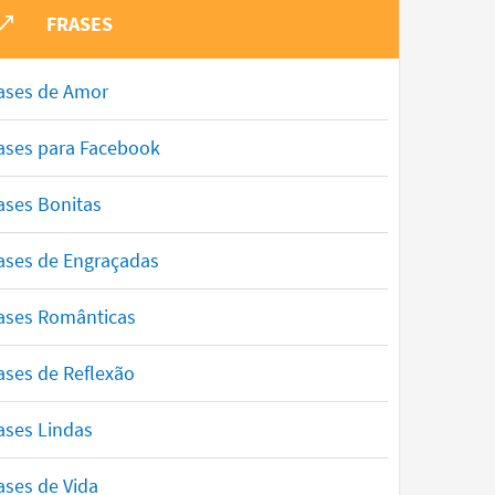
FRASES
ases de Amor
ases para Facebook
ases Bonitas
ases de Engraçadas
ases Românticas
ases de Reflexão
ases Lindas
ases de Vida