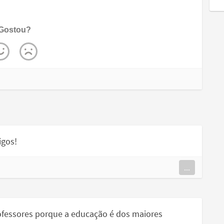
Gostou?
igos!
...
rofessores porque a educação é dos maiores