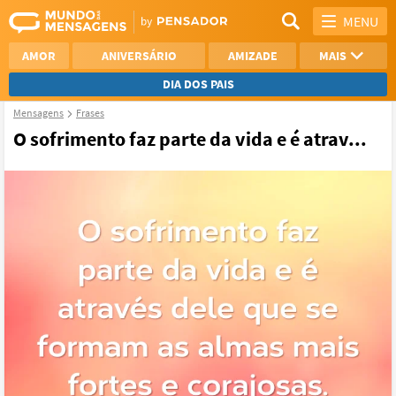
MENU
AMOR
ANIVERSÁRIO
AMIZADE
MAIS
DIA DOS PAIS
Mensagens
Frases
REFLEXÃO
AGRADECIMENTO
O sofrimento faz parte da vida e é atrav...
SAUDADE
OTIMISMO
NAMORO
VER TODAS