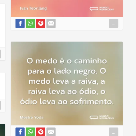
...
...