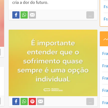
cria a dor do futuro.
Fr
...
Fr
Fr
Fr
Fra
Fr
...
Fr