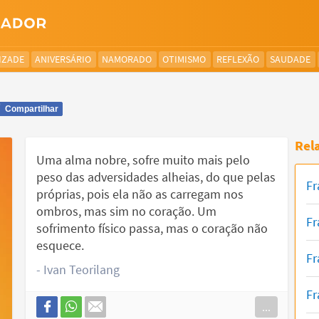
IZADE
ANIVERSÁRIO
NAMORADO
OTIMISMO
REFLEXÃO
SAUDADE
Compartilhar
Rel
Uma alma nobre, sofre muito mais pelo
peso das adversidades alheias, do que pelas
Fr
próprias, pois ela não as carregam nos
ombros, mas sim no coração. Um
Fr
sofrimento físico passa, mas o coração não
esquece.
Fr
- Ivan Teorilang
Fr
...