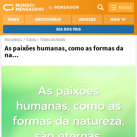
MENU
AMOR
ANIVERSÁRIO
AMIZADE
MAIS
DIA DOS PAIS
Mensagens
Frases
Frases de Paixão
REFLEXÃO
AGRADECIMENTO
As paixões humanas, como as formas da
na...
SAUDADE
OTIMISMO
NAMORO
VER TODAS