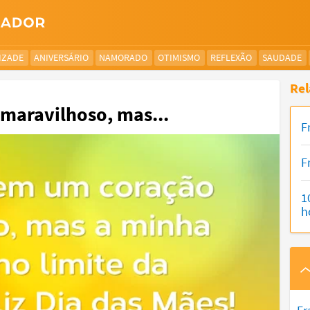
IZADE
ANIVERSÁRIO
NAMORADO
OTIMISMO
REFLEXÃO
SAUDADE
Rel
maravilhoso, mas...
F
F
1
h