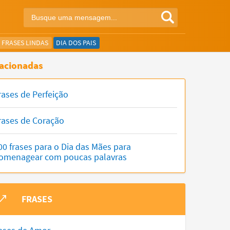
FRASES LINDAS
DIA DOS PAIS
acionadas
rases de Perfeição
rases de Coração
00 frases para o Dia das Mães para
omenagear com poucas palavras
FRASES