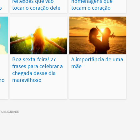
reflexões que vão
homenagens que
o
tocar o coração dele
tocam o coração
Boa sexta-feira! 27
A importância de uma
frases para celebrar a
mãe
chegada desse dia
no
maravilhoso