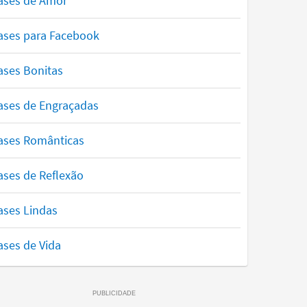
ases de Amor
ases para Facebook
ases Bonitas
ases de Engraçadas
ases Românticas
ases de Reflexão
ases Lindas
ases de Vida