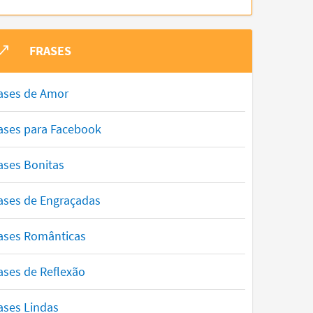
FRASES
ases de Amor
ases para Facebook
ases Bonitas
ases de Engraçadas
ases Românticas
ases de Reflexão
ases Lindas