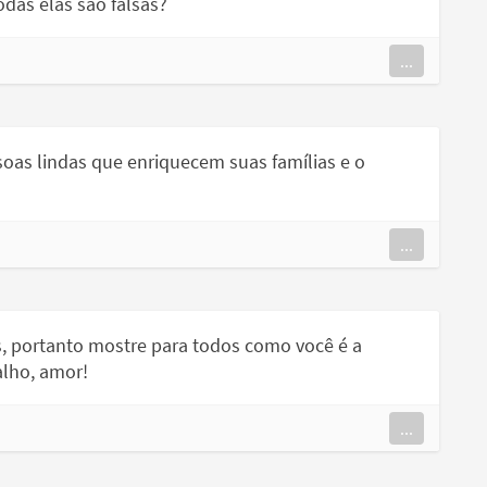
odas elas são falsas?
...
soas lindas que enriquecem suas famílias e o
...
s, portanto mostre para todos como você é a
alho, amor!
...