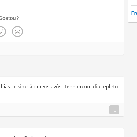
Fr
Gostou?
ábias: assim são meus avós. Tenham um dia repleto
...