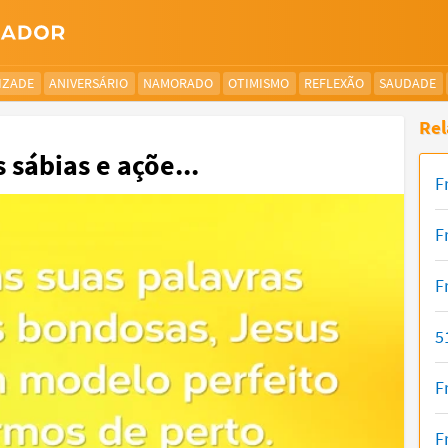
IZADE
ANIVERSÁRIO
NAMORADO
OTIMISMO
REFLEXÃO
SAUDADE
Rel
 sábias e açõe...
F
F
F
5
F
F