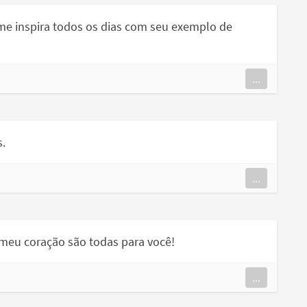
 me inspira todos os dias com seu exemplo de
...
s.
...
 meu coração são todas para você!
...