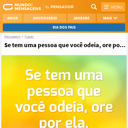
MENU
AMOR
ANIVERSÁRIO
AMIZADE
MAIS
DIA DOS PAIS
Mensagens
Frases
REFLEXÃO
AGRADECIMENTO
Se tem uma pessoa que você odeia, ore po...
SAUDADE
OTIMISMO
NAMORO
VER TODAS