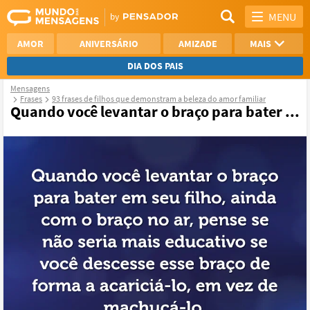
MENU
AMOR
ANIVERSÁRIO
AMIZADE
MAIS
DIA DOS PAIS
Mensagens
REFLEXÃO
AGRADECIMENTO
Frases
93 frases de filhos que demonstram a beleza do amor familiar
Quando você levantar o braço para bater ...
SAUDADE
OTIMISMO
NAMORO
VER TODAS