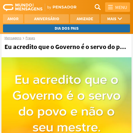
MENU
AMOR
ANIVERSÁRIO
AMIZADE
MAIS
DIA DOS PAIS
Mensagens
Frases
REFLEXÃO
AGRADECIMENTO
Eu acredito que o Governo é o servo do p...
SAUDADE
OTIMISMO
NAMORO
VER TODAS