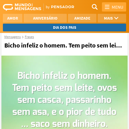
MENU
AMOR
ANIVERSÁRIO
AMIZADE
MAIS
DIA DOS PAIS
Mensagens
Frases
REFLEXÃO
AGRADECIMENTO
Bicho infeliz o homem. Tem peito sem lei...
SAUDADE
OTIMISMO
NAMORO
VER TODAS