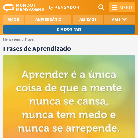
MENU
AMOR
ANIVERSÁRIO
AMIZADE
MAIS
DIA DOS PAIS
Mensagens
Frases
REFLEXÃO
AGRADECIMENTO
Frases de Aprendizado
SAUDADE
OTIMISMO
NAMORO
VER TODAS