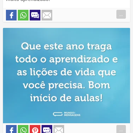
...
...