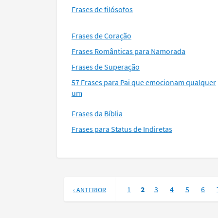
Frases de filósofos
Frases de Coração
Frases Românticas para Namorada
Frases de Superação
57 Frases para Pai que emocionam qualquer
um
Frases da Bíblia
Frases para Status de Indiretas
1
2
3
4
5
6
‹ ANTERIOR