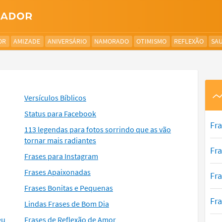
OR
AMIZADE
ANIVERSÁRIO
NAMORADO
OTIMISMO
REFLEXÃO
SA
Versículos Bíblicos
Status para Facebook
Fr
113 legendas para fotos sorrindo que as vão
tornar mais radiantes
Fr
Frases para Instagram
Frases Apaixonadas
Fra
Frases Bonitas e Pequenas
Fr
Lindas Frases de Bom Dia
eu
Frases de Reflexão de Amor