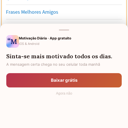
Frases Melhores Amigos
Frases para Melhores Amigas
Motivação Diária · App gratuito
75 frases de amizade verdadeira que mostram a
iOS & Android
importância de ter bons amigos
Sinta-se mais motivado todos os dias.
Frases para um Amigo Irmão
A mensagem certa chega no seu celular toda manhã
Frases Carinhosas de Amizade
Baixar grátis
Frases Curtas de Amizade
Agora não
Frases de Amizade Eterna
Frases Lindas de Amizade