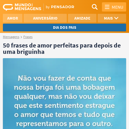
MENU
AMOR
ANIVERSÁRIO
AMIZADE
MAIS
DIA DOS PAIS
Mensagens
Frases
REFLEXÃO
AGRADECIMENTO
50 frases de amor perfeitas para depois de
uma briguinha
SAUDADE
OTIMISMO
NAMORO
VER TODAS