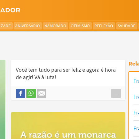
IZADE
ANIVERSÁRIO
NAMORADO
OTIMISMO
REFLEXÃO
SAUDADE
Rel
Você tem tudo para ser feliz e agora é hora
de agir! Vá à luta!
Fr
...
Fr
Fr
Fr