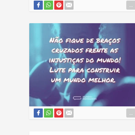
...
...