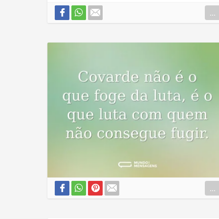
...
...