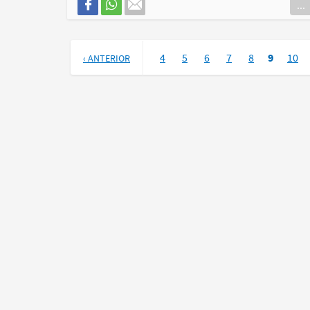
...
4
5
6
7
8
9
10
‹ ANTERIOR