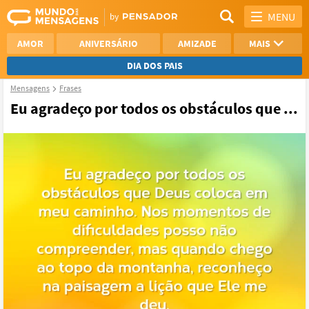
MENU
AMOR
ANIVERSÁRIO
AMIZADE
MAIS
DIA DOS PAIS
Mensagens
Frases
REFLEXÃO
AGRADECIMENTO
Eu agradeço por todos os obstáculos que ...
SAUDADE
OTIMISMO
NAMORO
VER TODAS