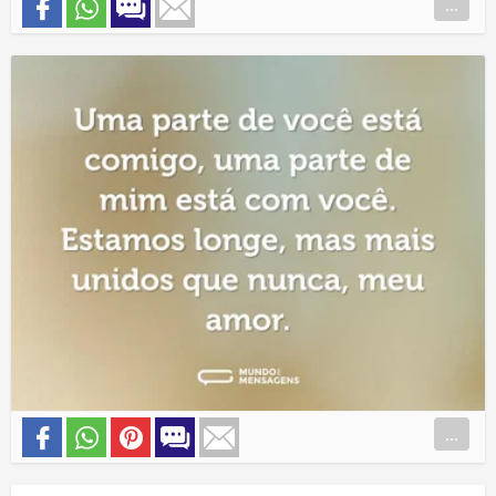
...
...