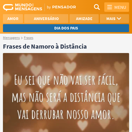
MENU
AMOR
ANIVERSÁRIO
AMIZADE
MAIS
DIA DOS PAIS
Mensagens
Frases
REFLEXÃO
AGRADECIMENTO
Frases de Namoro à Distância
SAUDADE
OTIMISMO
NAMORO
VER TODAS