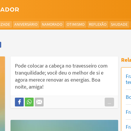
IZADE
ANIVERSÁRIO
NAMORADO
OTIMISMO
REFLEXÃO
SAUDADE
Rel
Pode colocar a cabeça no travesseiro com
tranquilidade; você deu o melhor de si e
Fr
agora merece renovar as energias. Boa
te
noite, amiga!
Bo
...
Fr
Fr