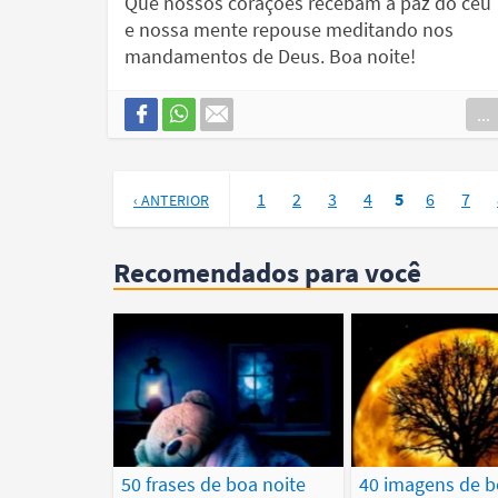
Que nossos corações recebam a paz do céu
e nossa mente repouse meditando nos
mandamentos de Deus. Boa noite!
...
1
2
3
4
5
6
7
‹ ANTERIOR
Recomendados para você
50 frases de boa noite
40 imagens de b