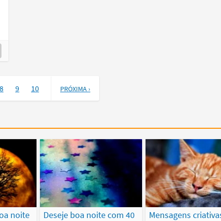
8
9
10
PRÓXIMA ›
oa noite
Deseje boa noite com 40
Mensagens criativa