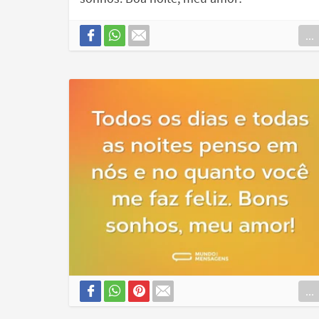
...
...