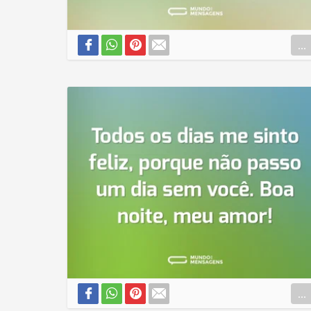
...
...