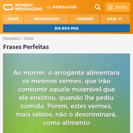
MENU
AMOR
ANIVERSÁRIO
AMIZADE
MAIS
DIA DOS PAIS
Mensagens
Frases
REFLEXÃO
AGRADECIMENTO
Frases Perfeitas
SAUDADE
OTIMISMO
NAMORO
VER TODAS