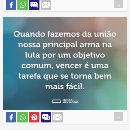
...
...