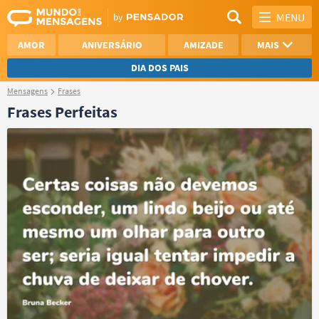
MENU
AMOR
ANIVERSÁRIO
AMIZADE
MAIS
DIA DOS PAIS
Mensagens
Frases
REFLEXÃO
AGRADECIMENTO
Frases Perfeitas
SAUDADE
OTIMISMO
NAMORO
VER TODAS