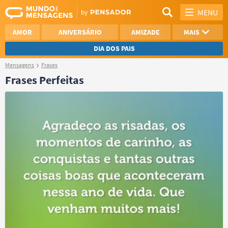
MENU
AMOR
ANIVERSÁRIO
AMIZADE
MAIS
DIA DOS PAIS
Mensagens
Frases
REFLEXÃO
AGRADECIMENTO
Frases Perfeitas
SAUDADE
OTIMISMO
NAMORO
VER TODAS