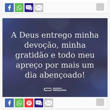
...
...