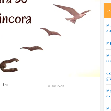
Me
ap
Me
Me
co
63
gr
ertar
Me
ex
Me