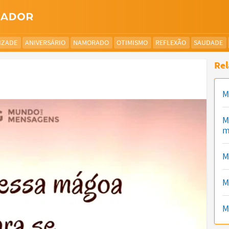
IZADE
ANIVERSÁRIO
NAMORADO
OTIMISMO
REFLEXÃO
SAUDADE
Rel
M
M
m
M
M
M