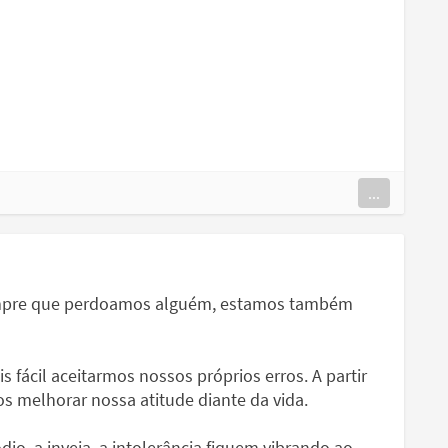
...
empre que perdoamos alguém, estamos também
 fácil aceitarmos nossos próprios erros. A partir
s melhorar nossa atitude diante da vida.
io, a inveja, a intolerância fiquem vibrando ao