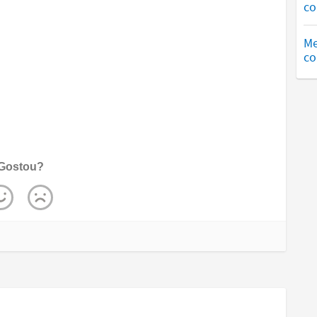
co
Me
co
Gostou?