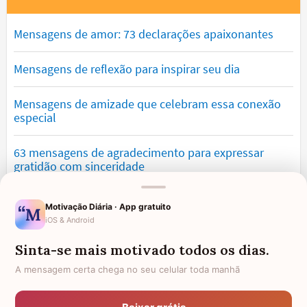
Mensagens de amor: 73 declarações apaixonantes
Mensagens de reflexão para inspirar seu dia
Mensagens de amizade que celebram essa conexão
especial
63 mensagens de agradecimento para expressar
gratidão com sinceridade
Mensagens de saudade que tocam o coração e
Motivação Diária · App gratuito
expressam falta
iOS & Android
Sinta-se mais motivado todos os dias.
Mensagens de otimismo que vão encher você de
confiança
A mensagem certa chega no seu celular toda manhã
Mensagens para namorado: declare o seu amor com