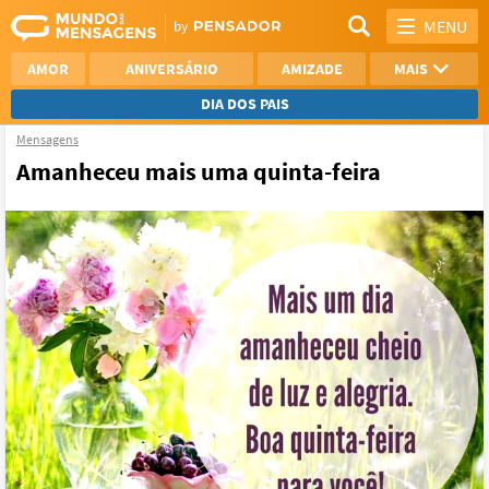
MENU
AMOR
ANIVERSÁRIO
AMIZADE
MAIS
DIA DOS PAIS
Mensagens
REFLEXÃO
AGRADECIMENTO
Amanheceu mais uma quinta-feira
SAUDADE
OTIMISMO
NAMORO
VER TODAS