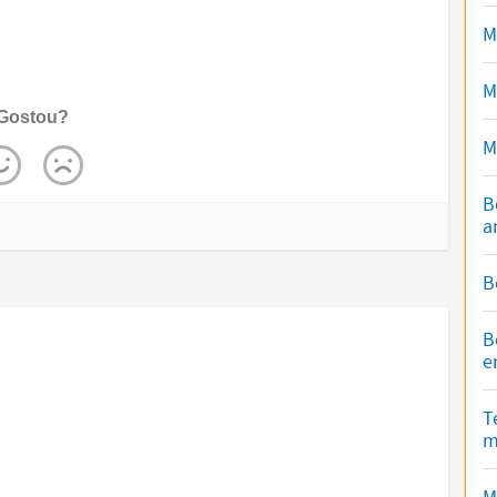
M
M
Gostou?
M
B
a
B
B
e
T
m
M