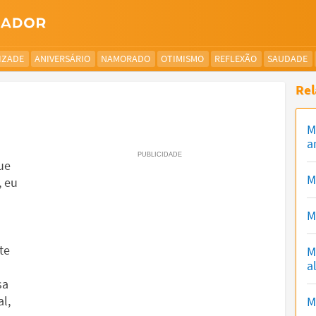
IZADE
ANIVERSÁRIO
NAMORADO
OTIMISMO
REFLEXÃO
SAUDADE
Rel
M
a
a
ue
M
, eu
M
te
M
a
sa
l,
M