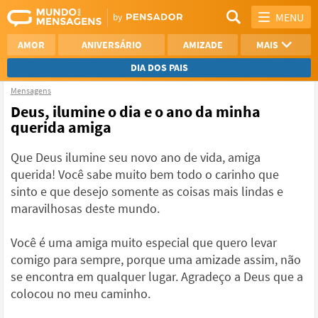
MENU
AMOR
ANIVERSÁRIO
AMIZADE
MAIS
DIA DOS PAIS
Mensagens
REFLEXÃO
AGRADECIMENTO
Deus, ilumine o dia e o ano da minha
querida amiga
SAUDADE
OTIMISMO
Que Deus ilumine seu novo ano de vida, amiga
NAMORO
VER TODAS
querida! Você sabe muito bem todo o carinho que
sinto e que desejo somente as coisas mais lindas e
maravilhosas deste mundo.
Você é uma amiga muito especial que quero levar
comigo para sempre, porque uma amizade assim, não
se encontra em qualquer lugar. Agradeço a Deus que a
colocou no meu caminho.