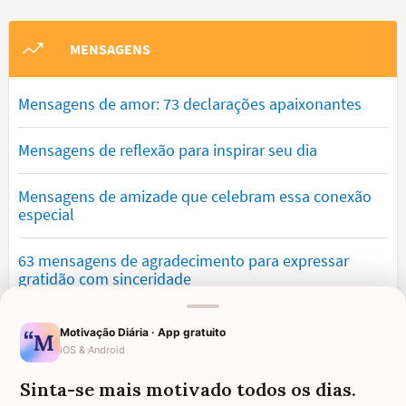
MENSAGENS
Mensagens de amor: 73 declarações apaixonantes
Mensagens de reflexão para inspirar seu dia
Mensagens de amizade que celebram essa conexão
especial
63 mensagens de agradecimento para expressar
gratidão com sinceridade
Mensagens de saudade que tocam o coração e
Motivação Diária · App gratuito
expressam falta
iOS & Android
Sinta-se mais motivado todos os dias.
Mensagens de otimismo que vão encher você de