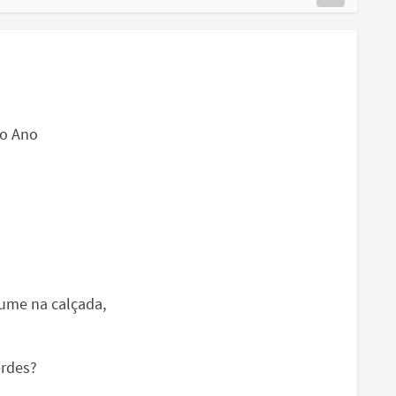
do Ano
ume na calçada,
erdes?