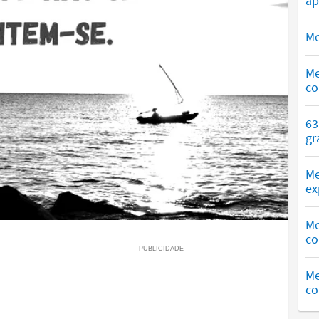
ap
Me
Me
co
63
gr
Me
ex
Me
co
Me
co