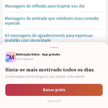
Mensagens de reflexão para inspirar seu dia
Mensagens de amizade que celebram essa conexão
especial
63 mensagens de agradecimento para expressar
gratidão com sinceridade
Mensagens de saudade que tocam o coração e
Motivação Diária · App gratuito
expressam falta
iOS & Android
Sinta-se mais motivado todos os dias.
Mensagens de otimismo que vão encher você de
confiança
A mensagem certa chega no seu celular toda manhã
Mensagens para namorado: declare o seu amor com
Baixar grátis
palavras lindas
Agora não