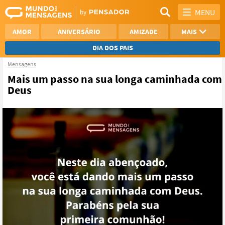
MENU
AMOR
ANIVERSÁRIO
AMIZADE
MAIS
DIA DOS PAIS
Mensagens
REFLEXÃO
AGRADECIMENTO
Mais um passo na sua longa caminhada com
Deus
SAUDADE
OTIMISMO
NAMORO
VER TODAS